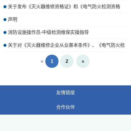
关于发布《灭火器维修资格证》和《电气防火检测资格
证》申报的通知
声明
消防设施操作员-中级检测维保实操指导
关于对《灭火器维修企业从业基本条件》、《电气防火检
测机构资格评定及管理》团体标准（征求意见稿）征求意
1
2
»
«
见
友情链接
合作伙伴