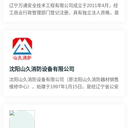
辽宁万通安全技术工程有限公司成立于2011年4月，经
工商业行政管理部门登记注册，具有独立法人资格，是
专业从事消防、电气防火、安全生产设备设施检验检
测、维护保养以及消防安全评估的企业公司。公司注册
资金2000万元，固定资产合计100余万元。 辽宁万通
于2013年6月份，取得辽宁省质量技术监督局颁发的消
防检测和电气安全检测资质。2016年1月通过辽宁省质
量技术监督局的复评。2019年1月17日取得中华人名共
和国消防技术服务机构颁发的消防安全
沈阳山久消防设备有限公司
沈阳山久消防设备有限公司（原沈阳山久消防器材销售
维修中心），始建于1997年1月15日。是经辽宁省公安
厅消防局，辽宁省技术监督局批准的定点销售维修厂
家。 我公司位于交通便利的沈阳市于洪区黄海路26
号，现有员工20多人，其中技术人员6名，管理、销售
人员若干名。检测设备齐全，产品质量达到国家标准。
2004年由辽宁省消防产品质量监督检验站授予“质量信