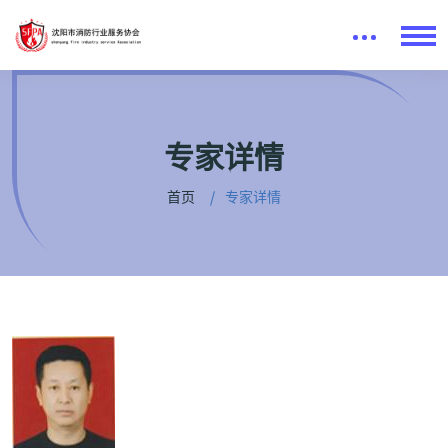
专家详情
首页
专家详情